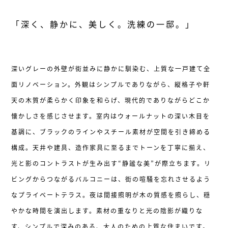
「深く、静かに、美しく。洗練の一邸。」
深いグレーの外壁が街並みに静かに馴染む、上質な一戸建て全
面リノベーション。外観はシンプルでありながら、縦格子や軒
天の木質が柔らかく印象を和らげ、現代的でありながらどこか
懐かしさを感じさせます。室内はウォールナットの深い木目を
基調に、ブラックのラインやスチール素材が空間を引き締める
構成。天井や建具、造作家具に至るまでトーンを丁寧に揃え、
光と影のコントラストが生み出す“静謐な美”が際立ちます。リ
ビングからつながるバルコニーは、街の喧騒を忘れさせるよう
なプライベートテラス。夜は間接照明が木の質感を照らし、穏
やかな時間を演出します。素材の重なりと光の陰影が織りな
す、シンプルで深みのある、大人のための上質な住まいです。