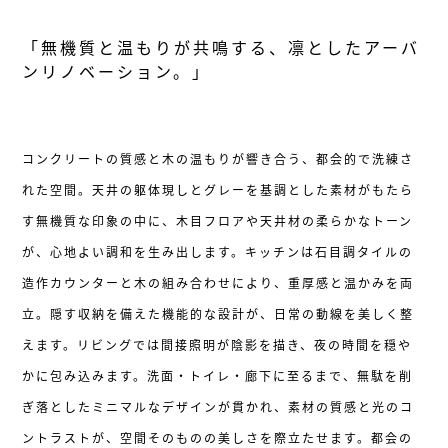
「無機質と温もりが共鳴する、凛としたアーバ
ンリノベーション。」
コンクリートの質感と木の温もりが響き合う、都会的で洗練さ
れた空間。天井の躯体現しとグレーを基調とした素材がもたら
す無機質な印象の中に、木目フロアや天井材の柔らかなトーン
が、心地よい調和を生み出します。キッチンは石目調タイルの
造作カウンターと木の組み合わせにより、重厚感と温かみを両
立。隠す収納を備えた機能的な設計が、日常の動線を美しく整
えます。リビングでは間接照明が陰影を描き、夜の時間を穏や
かに包み込みます。洗面・トイレ・廊下に至るまで、無駄を削
ぎ落としたミニマルなデザインが貫かれ、素材の質感と光のコ
ントラストが、空間そのものの美しさを際立たせます。都会の